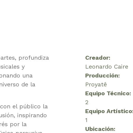
partes, profundiza
Creador:
sicales y
Leonardo Caire
ionando una
Producción:
niverso de la
Proyatê
Equipo Técnico:
2
con el público la
Equipo Artístico
usión, inspirando
1
rés por la
Ubicación: