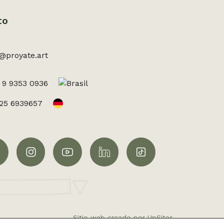
to
@proyate.art
 9 9353 0936
525 6939657
Sitio web creado por UpSites