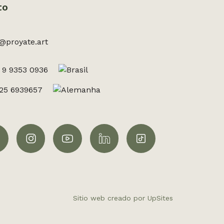
to
@proyate.art
 9 9353 0936
525 6939657
Sitio web creado por UpSites