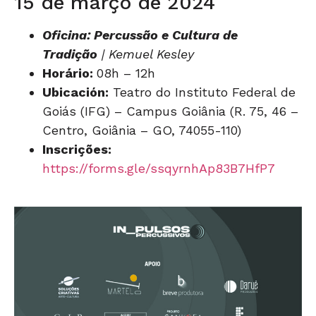
15 de março de 2024
Oficina: Percussão e Cultura de
Tradição
| Kemuel Kesley
Horário:
08h – 12h
Ubicación:
Teatro do Instituto Federal de
Goiás (IFG) – Campus Goiânia (R. 75, 46 –
Centro, Goiânia – GO, 74055-110)
Inscrições:
https://forms.gle/ssqyrnhAp83B7HfP7