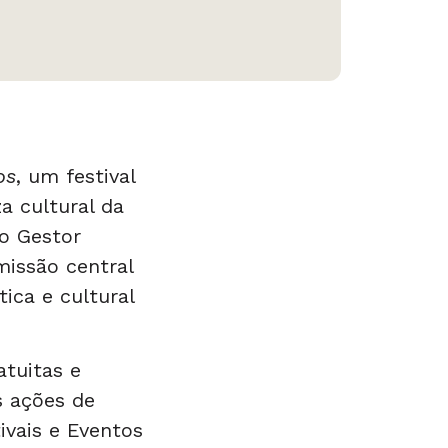
os
, um festival
a cultural da
o Gestor
issão central
ica e cultural
atuitas e
s ações de
ivais e Eventos