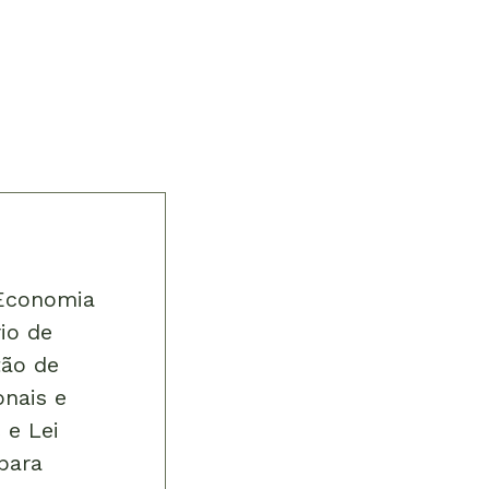
 Economia
io de
tão de
onais e
 e Lei
para