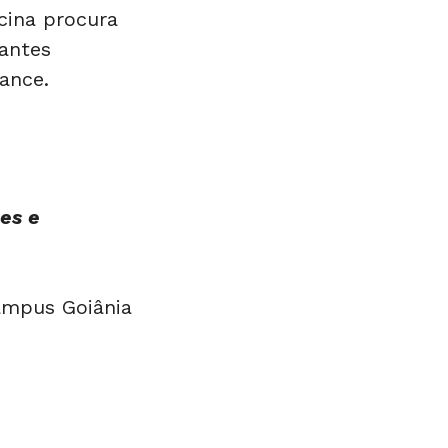
cina procura
pantes
ance.
es e
Campus Goiânia