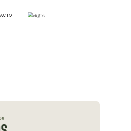
ACTO
ES
:58
OS