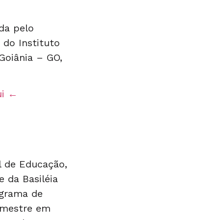
ada pelo
 do Instituto
Goiânia – GO,
ui ←
l de Educação,
e da Basiléia
ograma de
, mestre em