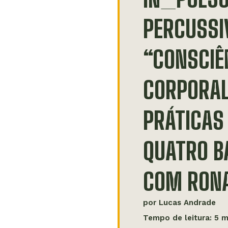
PERCUSSI
“CONSCIÊ
CORPORAL
PRÁTICAS
QUATRO B
COM RONA
por
Lucas Andrade
Tempo de leitura: 5 