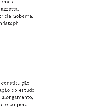
Thomas
azzetta,
tricia Goberna,
hristoph
 constituição
zação do estudo
, alongamento,
l e corporal