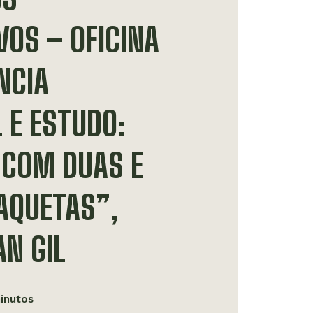
VOS – OFICINA
NCIA
 E ESTUDO:
 COM DUAS E
AQUETAS”,
N GIL
minutos