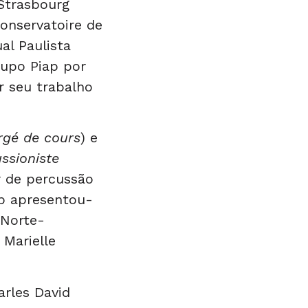
 Strasbourg
Conservatoire de
al Paulista
rupo Piap por
r seu trabalho
rgé de cours
) e
ssioniste
r de percussão
p apresentou-
 Norte-
 Marielle
arles David