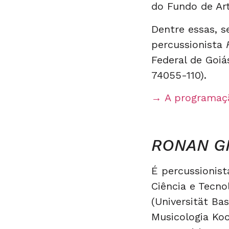
do Fundo de Art
Dentre essas, 
percussionista
Federal de Goiá
74055-110).
→ A programaçã
RONAN G
É percussionist
Ciência e Tecno
(Universität B
Musicologia Ko