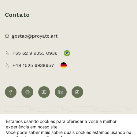
Contato
gestao@proyate.art
+55 62 9 9353 0936
+49 1525 6939657
Estamos usando cookies para oferecer a você a melhor
©2026 Todos os direitos reservados
experiência em nosso site.
Você pode saber mais sobre quais cookies estamos usando ou
Criação de Site por UpSites