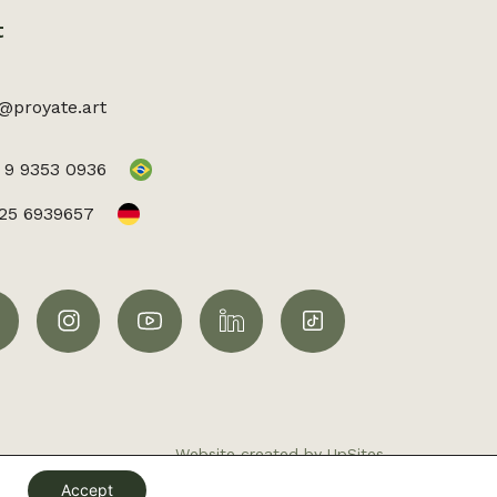
t
@proyate.art
 9 9353 0936
525 6939657
Website created by UpSites
Accept