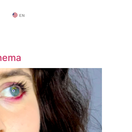
EN
anema