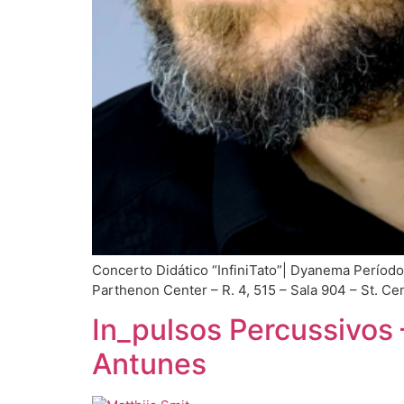
Concerto Didático “InfiniTato”| Dyanema Período 
Parthenon Center – R. 4, 515 – Sala 904 – St. 
In_pulsos Percussivos 
Antunes