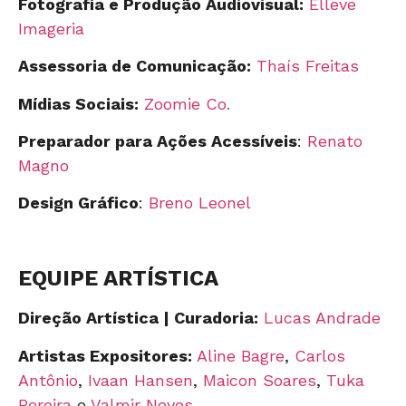
Fotografia e Produção Audiovisual:
Elleve
Imageria
Assessoria de Comunicação:
Thaís Freitas
Mídias Sociais:
Zoomie Co.
Preparador para Ações Acessíveis
:
Renato
Magno
Design Gráfico
:
Breno Leonel
EQUIPE ARTÍSTICA
Direção Artística | Curadoria:
Lucas Andrade
Artistas Expositores:
Aline Bagre
,
Carlos
Antônio
,
Ivaan Hansen
,
Maicon Soares
,
Tuka
Pereira
e
Valmir Neves